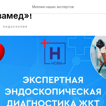
ия без боли и страха — 
Мнения наших экспертов
вамед»!
ЭНДОСКОПИЯ