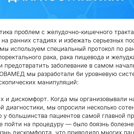
тика проблем с желудочно-кишечного тракт
 на ранних стадиях и избежать серьезных по
мы используем специальный протокол по ра
лоректального рака, рака пищевода и желудк
и предотвратить заболевание в самом начал
НОВАМЕД мы разработали 6и уровневую сист
скопических манипуляций:
ах и дискомфорт. Когда мы организовывали 
й диагностики, мы опросили несколько соте
о у большинства пациентов самой главной п
е пойти на процедуру — было боязнь болезн
знь дискомфорта, что приводило многих пац