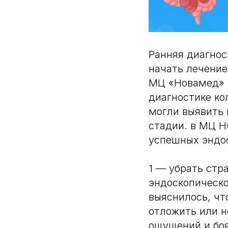
Ранняя диагнос
начать лечение
МЦ «Новамед» 
диагностике ко
могли выявить 
стадии. в МЦ 
успешных эндо
1 — убрать стр
эндоскопическо
выяснилось, чт
отложить или н
ощущений и боя