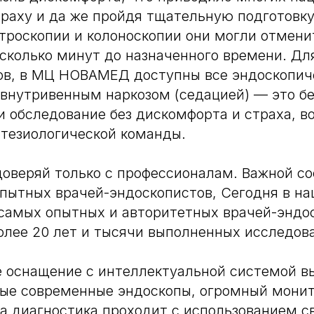
раху и да же пройдя тщательную подготовк
троскопии и колоноскопии они могли отмени
есколько минут до назначенного времени. Дл
ов, в МЦ НОВАМЕД доступны все эндоскопич
внутривенным наркозом (седацией) — это б
и обследование без дискомфорта и страха, во
тезиологической команды.
доверяй только с профессионалам. Важной 
пытных врачей-эндоскопистов, Сегодня в н
самых опытных и авторитетных врачей-эндос
олее 20 лет и тысячи выполненных исследов
 оснащение с интеллектуальной системой в
мые современные эндоскопы, огромный монит
ма диагностика проходит с использованием с