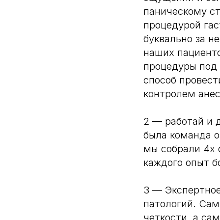
паническому ст
процедурой гас
буквально за н
наших пациент
процедуры под 
способ провест
контролем анес
2 — работай и 
была команда о
мы собрали 4х 
каждого опыт б
3 — Экспертное
патологий. Са
четкости, а са