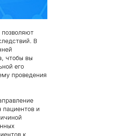
а позволяют
следствий. В
нней
а, чтобы вы
ьной его
ему проведения
направление
н пациентов и
ричиной
енных
иентов к