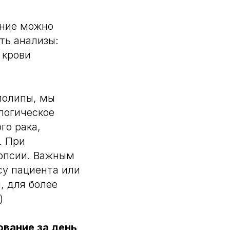
ание можно
ть анализы:
 крови
полипы, мы
логическое
го рака,
. При
иопсии. Важным
су пациента или
, для более
)
вание за день,