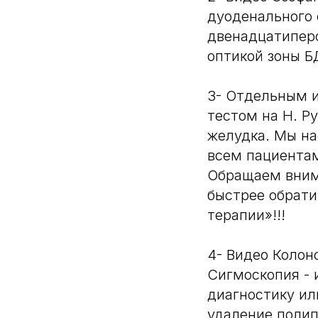
дуоденального 
двенадцатипер
оптикой зоны Б
3- Отдельным 
тестом на H. Py
желудка. Мы н
всем пациентам
Обращаем внима
быстрее обрати
терапии»!!!
4- Видео Колон
Сигмоскопия - 
диагностику ил
удаление полип