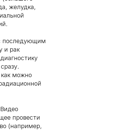
да, желудка,
циальной
ий.
 с последующим
у и рак
 диагностику
сразу.
 как можно
ррадиационной
 Видео
ющее провести
во (например,