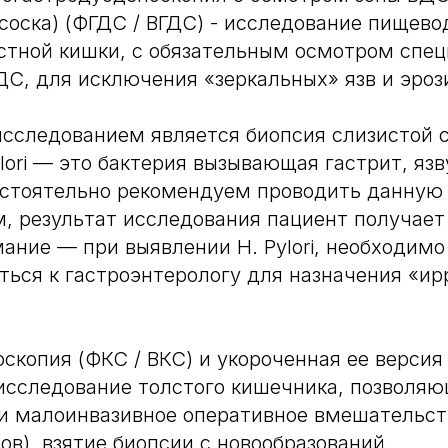
соска) (ФГДС / ВГДС) - исследование пищево
стной кишки, с обязательным осмотром спе
ДС, для исключения «зеркальных» язв и эроз
исследованием является биопсия слизистой
lori — это бактерия вызывающая гастрит, язв
астоятельно рекомендуем проводить данную
, результат исследования пациент получает 
ние — при выявлении H. Pylori, необходимо
ться к гастроэнтерологу для назначения «и
оскопия (ФКС / ВКС) и укороченная ее версия
исследование толстого кишечника, позволя
и малоинвазивное оперативное вмешательст
ов), взятие биопсии с новообразований.