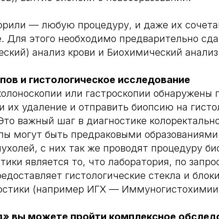
орили — любую процедуру, и даже их сочет
е. Для этого необходимо предварительно сда
ский) анализ крови и Биохимический анализ
пов и гистологическое исследование
колоноскопии или гастроскопии обнаружены 
 их удаление и отправить биопсию на гисто
Это важный шаг в диагностике колоректально
пы могут быть предраковыми образованиями
ухолей, с них так же проводят процедуру б
тики является то, что лаборатория, по запро
редоставляет гистологические стекла и блоки
ностики (например ИГХ — Иммуногистохимии
» вы можете пройти комплексное обследо