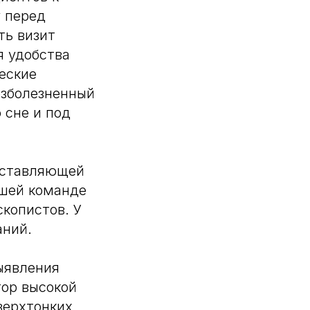
у перед
ть визит
я удобства
еские
езболезненный
 сне и под
составляющей
ашей команде
копистов. У
аний.
ыявления
ор высокой
верхтонких