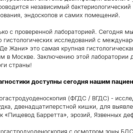
роводится независимый бактериологический
дования, эндоскопов и самих помещений.
ько с проверенной лабораторией. Сегодня м
ю гистологических исследований с междуна
Де Жани» это самая крупная гистологическа
ом в Москве. Заключению этой лаборатории 
ги страны!
агностики доступны сегодня нашим пацие
гогастродуоденоскопия (ФГДС / ВГДС) - иссл
дка, двенадцатиперстной кишки, для выявле
ак «Пищевод Барретта», эрозий, Язвенных де
гогастродуоденоскопия с осмотром зоны БДС