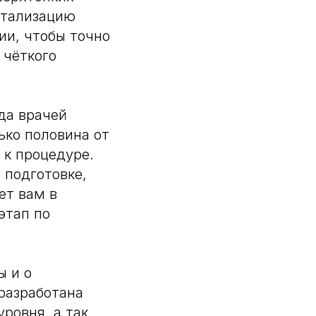
етализацию
ии, чтобы точно
 чёткого
да врачей
ько половина от
 к процедуре.
 подготовке,
ет вам в
этап по
ы и о
разработана
ровня, а так