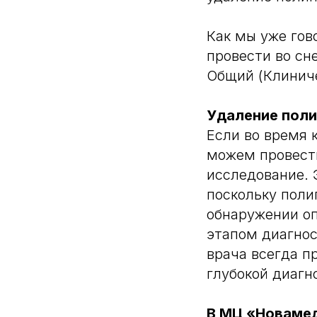
Как мы уже гов
провести во сн
Общий (Клиниче
Удаление поли
Если во время 
можем провести
исследование. 
поскольку поли
обнаружении оп
этапом диагнос
врача всегда п
глубокой диаг
В МЦ «Новамед