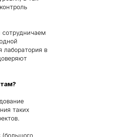
 контроль
ы сотрудничаем
родной
я лаборатория в
доверяют
нтам?
едование
ния таких
фектов.
 (большого