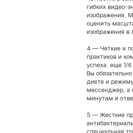
гибких видео-э
изображения. М
оценить масшта
изображения в 
4 — Четкие и п
практиков и ко
успеха. еще 1/
Вы обязательно
диете и режиму
мессенджер, а 
минутам и отве
5 — Жесткие пр
антибактериаль
специальная тр