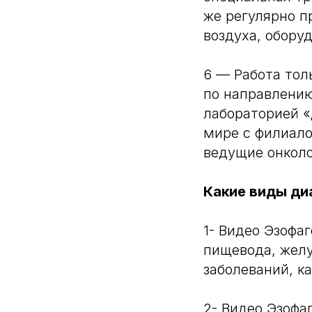
же регулярно п
воздуха, обору
6 — Работа тол
по направлени
лабораторией «
мире с филиал
ведущие онколо
Какие виды ди
1- Видео Эзофа
пищевода, желу
заболеваний, к
2- Видео Эзофа