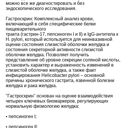
можно все же диагностировать и без
эндоскопического исследования.
Гастроскрин: Комплексный анализ крови,
включающий в себя специфические белки
пищеварительного
тракта (гастрин-17, пепсиноген I и II) и IgG-антитела к
H. pylori, который используется для неинвазивной
оценки состояния слизистой оболочки желудка и
состояния секреторной активности слизистой
оболочки желудка. Позволяет получить
представление об уровне секреции соляной кислоты,
установить характер и выраженность изменений в
слизистой оболочке желудка, а также факт
инфицирования Helicobacter pylori – основной
причины хронического гастрита, язвенной болезни
желудка и рака желудка.
"Гастроскрин" основан на оценке взаимодействия
четырех ключевых биомаркеров, регулирующих
нормальную физиологию желудка:
• пепсиноген I;
• пепсиноген II;