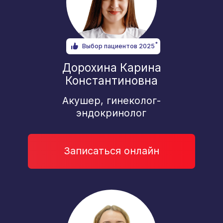
Малышенко Ольга
Степановна
Ревматолог, к.м.н.
Записаться онлайн