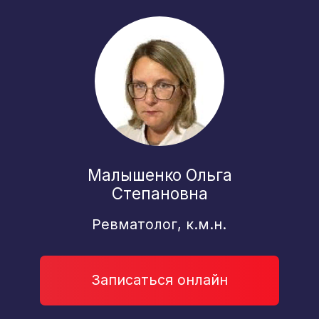
Куцаева Алена Олеговна
Гастроэнтеролог, гепатолог,
терапевт, врач-узд
Записаться онлайн