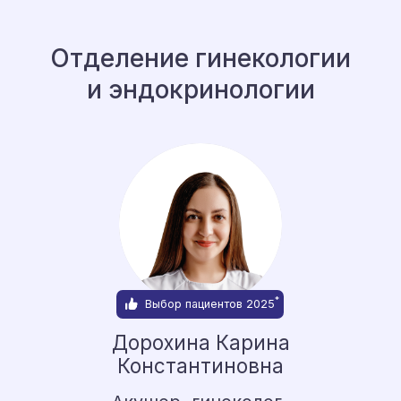
*
Выбор пациентов 2025
Бородина Кристина
Викторовна
Диабетолог, диетолог,
нутрициолог, эндокринолог
Записаться онлайн