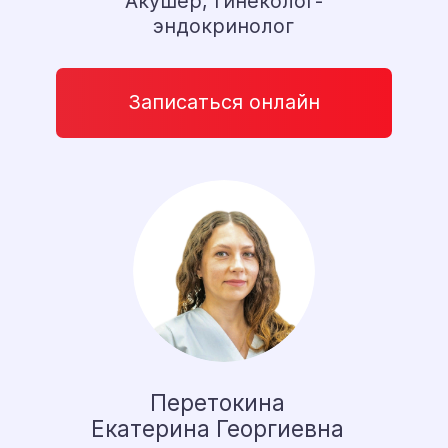
Степанова Нелли Анатольевна
Гастроэнтеролог, нутрициолог,
диетолог, терапевт
Записаться онлайн
*
Выбор пациентов 2025
Гзогян Армен Александрович
Колопроктолог, хирург,
лазерный хирург
Записаться онлайн