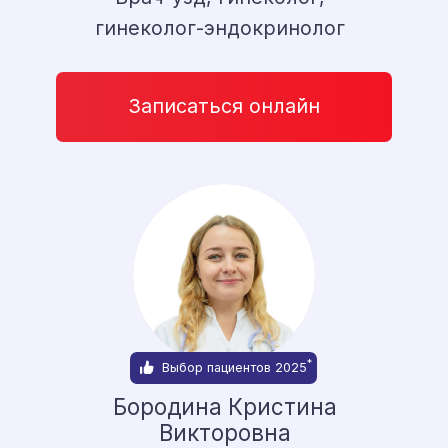
Демко Аркадий Петрович
Кардиолог, к.м.н.
Записаться онлайн
Куцаева Алёна Олеговна
Гастроэнтеролог, гепатолог,