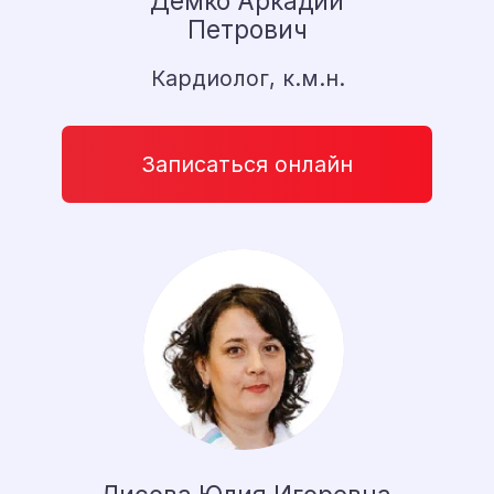
*
Выбор пациентов 2025
Гзогян Армен Александрович
Колопроктолог, хирург,
лазерный хирург
Записаться онлайн
Перетокина
Екатерина Георгиевна