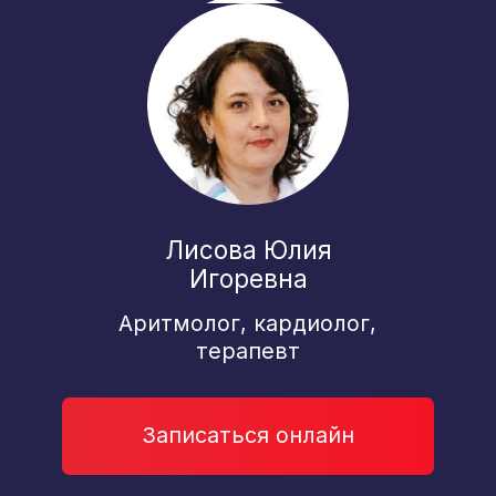
Еремина Надежда Владимировна
Врач ультразвуковой
диагностики
Записаться онлайн
Фролов Павел Александрович
Эндоскопист, к.м.н. стаж 21
год,
Записаться онлайн