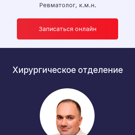
*
Выбор пациентов 2025
Аверьянов Константин
Петрович
Хирург, онколог
Записаться онлайн
*
Выбор пациентов 2025
Исмайылов Тимур Рзахан Оглы
Вертебролог, ортопед, травматолог