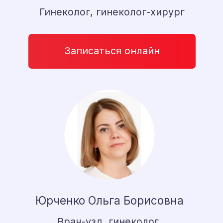
*
Выбор пациентов 2025
Исмайылов Тимур
Рзахан Оглы
Вертебролог, ортопед, травматолог
Записаться онлайн