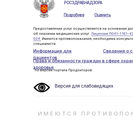
Предоставление услуг осуществляется на основании договора
об оказании медицинских услуг.
Лицензия Л041−1 161−42/283
024.
Имеются противопоказания, необходима консультация
специалиста.
Информация
для
Сведения о сотрудн
пациентов
Права и обязанности граждан в сфере охраны
здоровья
*
по версии портала Продокторов
Версия для слабовидящих
ИМЕЮТСЯ ПРОТИВОПОКАЗ