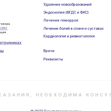
Гастроэ
Лечение геморроя
Отделен
Лечение болей в спине и суставах
Гинеколо
Кардиология и ревматология
иках
Врачи
Прайс
Реквизиты
Контак
АНИЯ, НЕОБХОДИМА КОНСУЛЬТАЦИ
© 2023 Все права защищены
Сайт сделал VanGogh